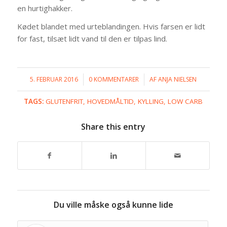
en hurtighakker.
Kødet blandet med urteblandingen. Hvis farsen er lidt
for fast, tilsæt lidt vand til den er tilpas lind.
5. FEBRUAR 2016
/
0 KOMMENTARER
/
AF
ANJA NIELSEN
TAGS:
GLUTENFRIT
,
HOVEDMÅLTID
,
KYLLING
,
LOW CARB
Share this entry
Du ville måske også kunne lide